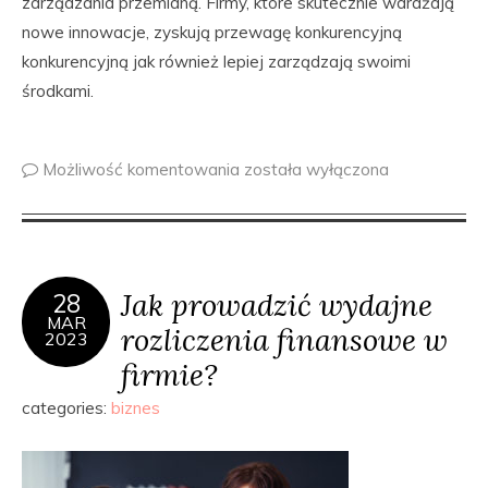
zarządzania przemianą. Firmy, które skutecznie wdrażają
nowe innowacje, zyskują przewagę konkurencyjną
konkurencyjną jak również lepiej zarządzają swoimi
środkami.
Możliwość komentowania
została wyłączona
Jak prowadzić wydajne
28
MAR
rozliczenia finansowe w
2023
firmie?
categories:
biznes