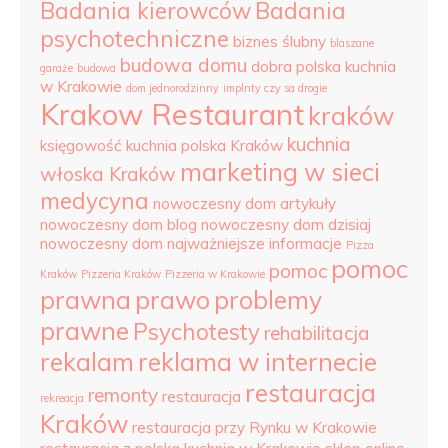
Badania kierowców
Badania
psychotechniczne
biznes ślubny
blaszane
budowa domu
dobra polska kuchnia
garaże
budowa
w Krakowie
dom jednorodzinny
implnty czy sa drogie
Krakow Restaurant
kraków
kuchnia
księgowość
kuchnia polska Kraków
marketing w sieci
włoska Kraków
medycyna
nowoczesny dom artykuły
nowoczesny dom blog
nowoczesny dom dzisiaj
nowoczesny dom najważniejsze informacje
Pizza
pomoc
pomoc
Kraków
Pizzeria Kraków
Pizzeria w Krakowie
prawna
prawo
problemy
prawne
Psychotesty
rehabilitacja
rekalam
reklama w internecie
restauracja
remonty
restauracja
rekreacja
Kraków
restauracja przy Rynku w Krakowie