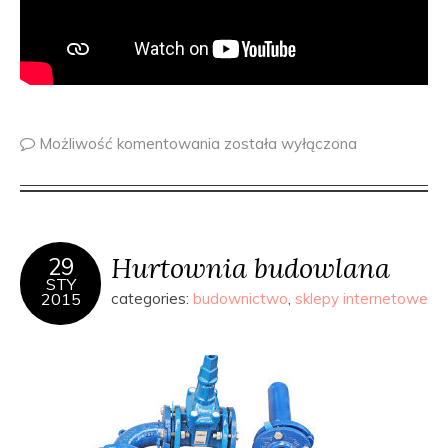
Możliwość komentowania
została wyłączona
Hurtownia budowlana
29
STY
2015
categories:
budownictwo
,
sklepy internetowe