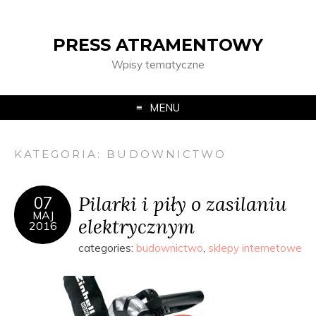
PRESS ATRAMENTOWY
Wpisy tematyczne
MENU
KATEGORIA:
BUDOWNICTWO
Pilarki i piły o zasilaniu
07
MAJ
elektrycznym
2016
categories:
budownictwo
,
sklepy internetowe