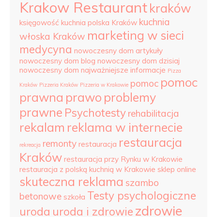
Krakow Restaurant
kraków
kuchnia
księgowość
kuchnia polska Kraków
marketing w sieci
włoska Kraków
medycyna
nowoczesny dom artykuły
nowoczesny dom blog
nowoczesny dom dzisiaj
nowoczesny dom najważniejsze informacje
Pizza
pomoc
pomoc
Kraków
Pizzeria Kraków
Pizzeria w Krakowie
prawna
prawo
problemy
prawne
Psychotesty
rehabilitacja
rekalam
reklama w internecie
restauracja
remonty
restauracja
rekreacja
Kraków
restauracja przy Rynku w Krakowie
restauracja z polską kuchnią w Krakowie
sklep online
skuteczna reklama
szambo
Testy psychologiczne
betonowe
szkoła
zdrowie
uroda
uroda i zdrowie