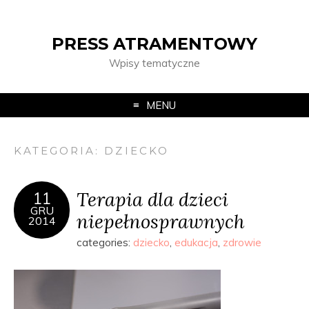
PRESS ATRAMENTOWY
Wpisy tematyczne
MENU
KATEGORIA:
DZIECKO
Terapia dla dzieci
11
GRU
niepełnosprawnych
2014
categories:
dziecko
,
edukacja
,
zdrowie