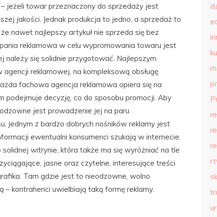
– jeżeli towar przeznaczony do sprzedaży jest
d
ej jakości. Jednak produkcja to jedno, a sprzedaż to
e
 że nawet najlepszy artykuł nie sprzeda się bez
in
mpania reklamowa w celu wypromowania towaru jest
ku
j należy się solidnie przygotować. Najlepszym
m
 w agencji reklamowej, na kompleksową obsługę
p
ażda fachowa agencja reklamowa opiera się na
tem podejmuje decyzję, co do sposobu promocji. Aby
P
ieodzowne jest prowadzenie jej na paru
r
u, jednym z bardzo dobrych nośników reklamy jest
r
formacji ewentualni konsumenci szukają w internecie.
r
olidnej witrynie, która także ma się wyróżniać na tle
r
rzyciągające, jasne oraz czytelne, interesujące treści
grafika. Tam gdzie jest to nieodzowne, wolno
s
 – kontrahenci uwielbiają taką formę reklamy.
t
u