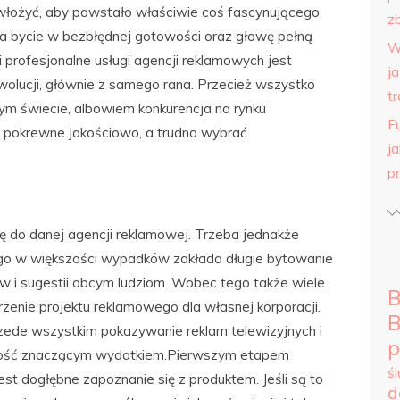
 włożyć, aby powstało właściwie coś fascynującego.
zb
a bycie w bezbłędnej gotowości oraz głowę pełną
W
 profesjonalne usługi agencji reklamowych jest
j
wolucji, głównie z samego rana. Przecież wszystko
tr
 świecie, albowiem konkurencja na rynku
F
ą pokrewne jakościowo, a trudno wybrać
j
p
ię do danej agencji reklamowej. Trzeba jednakże
ego w większości wypadków zakłada długie bytowanie
w i sugestii obcym ludziom. Wobec tego także wiele
B
zenie projektu reklamowego dla własnej korporacji.
B
zede wszystkim pokazywanie reklam telewizyjnych i
p
 dość znaczącym wydatkiem.Pierwszym etapem
ś
st dogłębne zapoznanie się z produktem. Jeśli są to
d