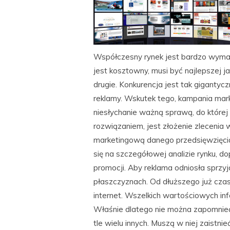
Współczesny rynek jest bardzo wymag
jest kosztowny, musi być najlepszej ja
drugie. Konkurencja jest tak gigantyc
reklamy. Wskutek tego, kampania ma
niesłychanie ważną sprawą, do której
rozwiązaniem, jest złożenie zlecenia
marketingową danego przedsięwzięcia
się na szczegółowej analizie rynku, d
promocji. Aby reklama odniosła sprzyja
płaszczyznach. Od dłuższego już czas
internet. Wszelkich wartościowych info
Właśnie dlatego nie można zapomnieć
tle wielu innych. Muszą w niej zaistnie