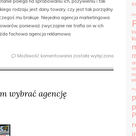
nanie polega na spróbowaniu ich, pożywieniu i tak
K
akiego rodzaju jest dany towary, czy jest tak porządny
dr
 czegoś mu brakuje. Niejedna agencja marketingowa
towarów, ponieważ zwyczajnie nie trafia on w ich
k
każda fachowa agencja reklamowa.
k
m
m
Możliwość komentowania
została wyłączona
ar
n
n
i
Pi
em wybrać agencję
p
P
r
i