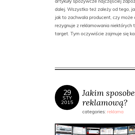
artykuły spożywcze najczęściej zapoz
dalej. Wszystko też zależy od tego, j
jak to zachwala producent, czy może
rezygnuje z reklamowania niektórych 
target. Tym oczywiście zajmuje się 
Jakim sposob
29
STY
reklamową?
2015
categories:
reklama