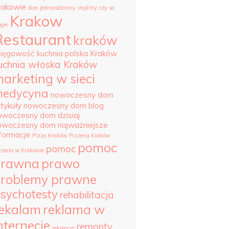
rakowie
dom jednorodzinny
implnty czy sa
Krakow
ogie
Restaurant
kraków
sięgowość
kuchnia polska Kraków
uchnia włoska Kraków
arketing w sieci
edycyna
nowoczesny dom
tykuły
nowoczesny dom blog
owoczesny dom dzisiaj
owoczesny dom najważniejsze
nformacje
Pizza Kraków
Pizzeria Kraków
pomoc
pomoc
zzeria w Krakowie
prawna
prawo
roblemy prawne
sychotesty
rehabilitacja
ekalam
reklama w
nternecie
remonty
rekreacja