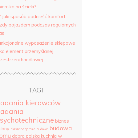
iornika na ścieki?
 jaki sposób podnieść komfort
azdy pojazdem podczas regularnych
as
unkcjonalne wyposażenie sklepowe
ako element przemyślanej
rzestrzeni handlowej
TAGI
adania kierowców
adania
sychotechniczne
biznes
budowa
lubny
blaszane garaże
budowa
omu
dobra polska kuchnia w