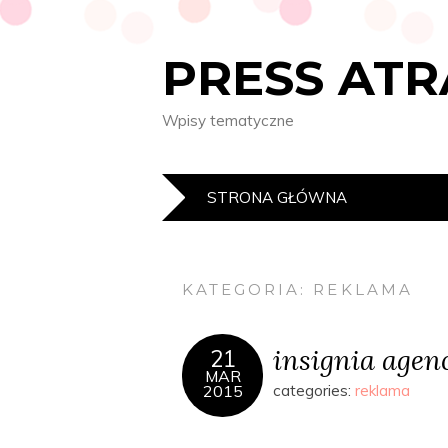
PRESS AT
Wpisy tematyczne
STRONA GŁÓWNA
KATEGORIA:
REKLAMA
insignia agen
21
MAR
2015
categories:
reklama