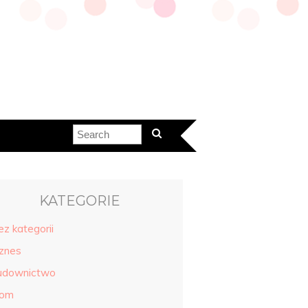
KATEGORIE
ez kategorii
iznes
udownictwo
om