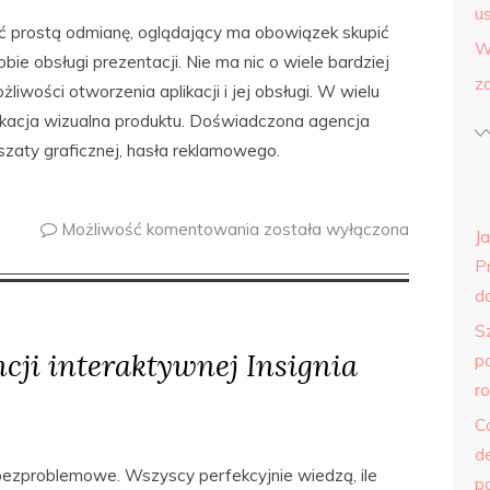
us
eć prostą odmianę, oglądający ma obowiązek skupić
W
obie obsługi prezentacji. Nie ma nic o wiele bardziej
z
iwości otworzenia aplikacji i jej obsługi. W wielu
ikacja wizualna produktu. Doświadczona agencja
aty graficznej, hasła reklamowego.
Możliwość komentowania
została wyłączona
J
P
do
S
ncji interaktywnej Insignia
p
r
C
d
bezproblemowe. Wszyscy perfekcyjnie wiedzą, ile
p