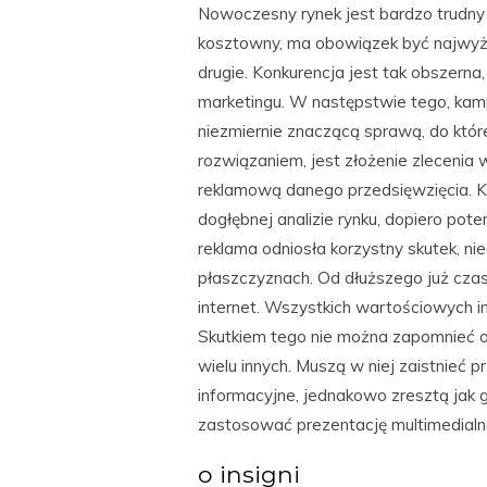
Nowoczesny rynek jest bardzo trudny 
kosztowny, ma obowiązek być najwyższ
drugie. Konkurencja jest tak obszerna,
marketingu. W następstwie tego, ka
niezmiernie znaczącą sprawą, do które
rozwiązaniem, jest złożenie zlecenia
reklamową danego przedsięwzięcia. K
dogłębnej analizie rynku, dopiero po
reklama odniosła korzystny skutek, n
płaszczyznach. Od dłuższego już czas
internet. Wszystkich wartościowych in
Skutkiem tego nie można zapomnieć o s
wielu innych. Muszą w niej zaistnieć p
informacyjne, jednakowo zresztą jak 
zastosować prezentację multimedialną
o insigni