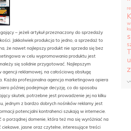
r
w
k
ający – jeżeli artykuł przeznaczony do sprzedaży
s
kości. Jakkolwiek produkcja to jedno, a sprzedaż to
s
zna, że nawet najlepszy produkt nie sprzeda się bez
T
rketingowa w celu wypromowania produktu jest
u
 należy się solidnie przygotować. Najlepszym
z
 w agencji reklamowej, na całościową obsługę
. Każda profesjonalna agencja marketingowa opiera
opiero później podejmuje decyzję, co do sposobu
jący skutek, potrzebne jest prowadzenie jej na kilku
u, jednym z bardzo dobrych nośników reklamy jest
rmacji potencjalni kontrahenci szukają w internecie.
 o porządnej domenie, która też ma się wyróżniać na
ć ciekawe, jasne oraz czytelne, interesujące treści