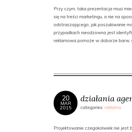
Przy czym, taka prezentacja musi mi
się na treści marketingu, a nie na spos
odstraszającego, jak poszukiwanie możl
przypadkach nieodzowna jest identyf
reklamowa pomoże w doborze barw, sz
działania age
20
MAR
2015
categories:
reklama
Projektowanie czegokolwiek nie jest 