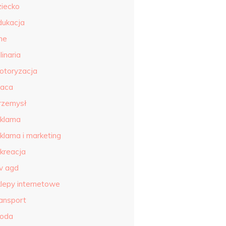
ziecko
dukacja
ne
linaria
otoryzacja
raca
rzemysł
eklama
eklama i marketing
ekreacja
tv agd
klepy internetowe
ransport
roda