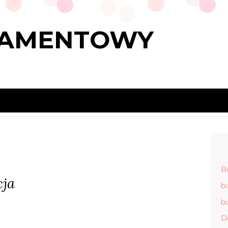
RAMENTOWY
B
cja
b
b
D