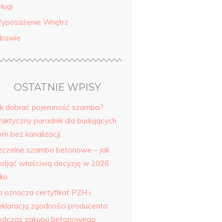
ługi
yposażenie Wnętrz
drowie
OSTATNIE WPISY
ak dobrać pojemność szamba?
raktyczny poradnik dla budujących
m bez kanalizacji.
zczelne szambo betonowe – jak
odjąć właściwą decyzję w 2026
oku
o oznacza certyfikat PZH i
eklaracją zgodności producenta
odczas zakupu betonowego