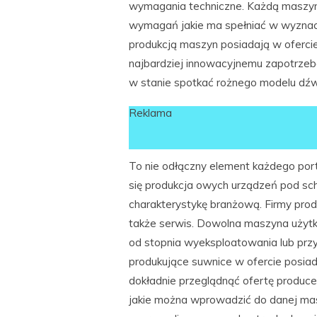
wymagania techniczne. Każdą maszy
wymagań jakie ma spełniać w wyznacz
produkcją maszyn posiadają w oferci
najbardziej innowacyjnemu zapotrze
w stanie spotkać rożnego modelu dźwi
Reklama
To nie odłączny element każdego portu
się produkcja owych urządzeń pod sc
charakterystykę branżową. Firmy produ
także serwis. Dowolna maszyna uży
od stopnia wyeksploatowania lub przyd
produkujące suwnice w ofercie posia
dokładnie przeglądnąć ofertę produce
jakie można wprowadzić do danej mas