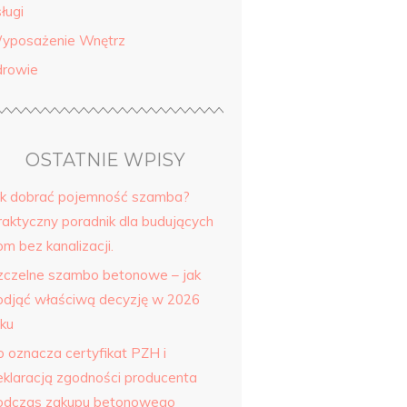
ługi
yposażenie Wnętrz
drowie
OSTATNIE WPISY
ak dobrać pojemność szamba?
raktyczny poradnik dla budujących
m bez kanalizacji.
zczelne szambo betonowe – jak
odjąć właściwą decyzję w 2026
oku
o oznacza certyfikat PZH i
eklaracją zgodności producenta
odczas zakupu betonowego