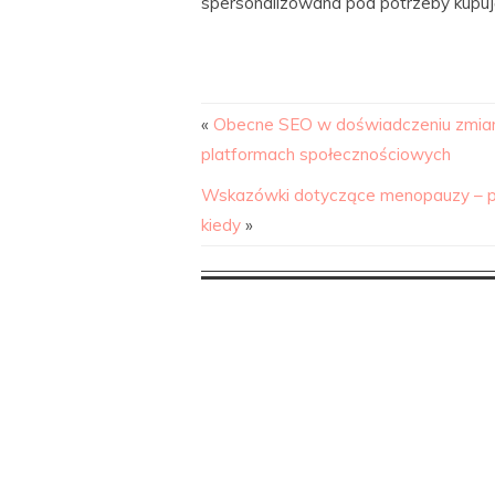
spersonalizowana pod potrzeby kupu
«
Obecne SEO w doświadczeniu zmian
platformach społecznościowych
Wskazówki dotyczące menopauzy – p
kiedy
»