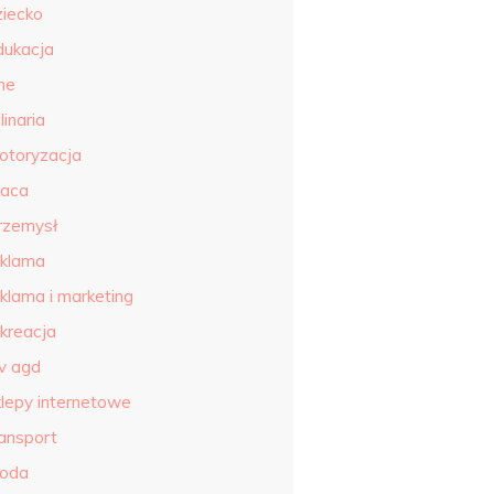
ziecko
dukacja
ne
linaria
otoryzacja
raca
rzemysł
eklama
eklama i marketing
ekreacja
tv agd
klepy internetowe
ransport
roda