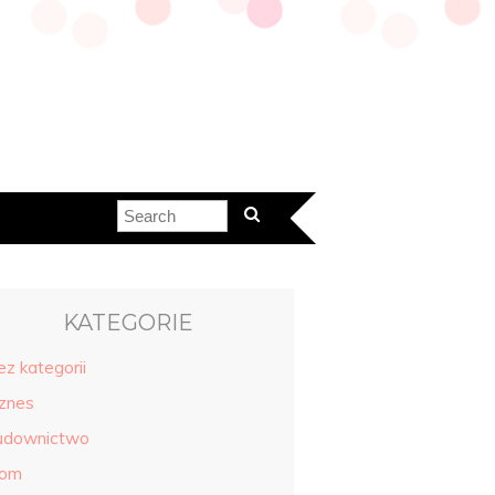
KATEGORIE
ez kategorii
iznes
udownictwo
om