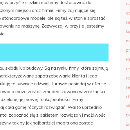
nę w przyśle ciężkim możemy dostosować do
d
onym miejscu oraz firmie. Firmy zajmujące się
e
e standardowe modele, ale są też w stanie sprostać
in
bowaniu na maszynę. Zazwyczaj w przyśle jesteśmy
ku
gi.
m
p
P
, składu lub budowy. Są na rynku firmy, które zajmują
r
harakteryzowane zapotrzebowanie klienta i jego
r
kujące suwnice i dźwigi, żurawie posiadaj w ofercie
r
tkowana może zostać zmodernizowana w zależności
r
zielonej jej nowej funkcjonalności. Firmy
s
daj cała gamę różnych rozwiązań. Warto uprzednio
nta, zapoznać się z pakietem rozwiązań i możliwości
t
zyny tak by jak najbardziej mogła ona zostać
u