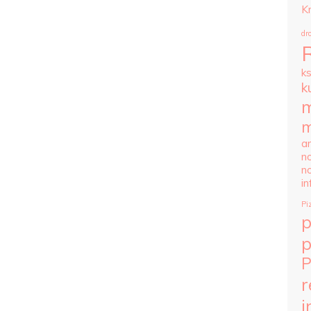
K
dr
k
k
m
m
ar
n
n
i
Pi
p
P
r
i