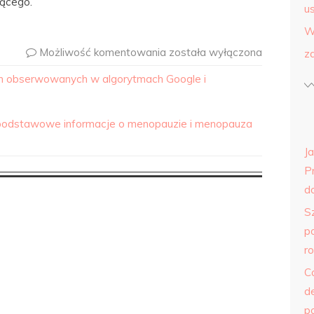
jącego.
us
W
Możliwość komentowania
została wyłączona
z
 obserwowanych w algorytmach Google i
odstawowe informacje o menopauzie i menopauza
J
P
do
S
p
r
C
d
p