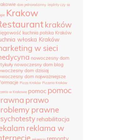
rakowie
dom jednorodzinny
implnty czy sa
Krakow
ogie
Restaurant
kraków
sięgowość
kuchnia polska Kraków
uchnia włoska Kraków
arketing w sieci
edycyna
nowoczesny dom
tykuły
nowoczesny dom blog
owoczesny dom dzisiaj
owoczesny dom najważniejsze
nformacje
Pizza Kraków
Pizzeria Kraków
pomoc
pomoc
zzeria w Krakowie
prawna
prawo
roblemy prawne
sychotesty
rehabilitacja
ekalam
reklama w
nternecie
remonty
rekreacja