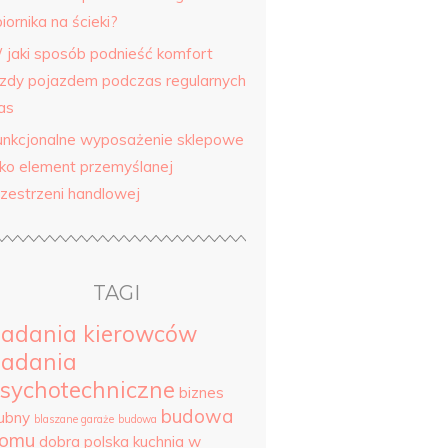
iornika na ścieki?
 jaki sposób podnieść komfort
azdy pojazdem podczas regularnych
as
unkcjonalne wyposażenie sklepowe
ako element przemyślanej
rzestrzeni handlowej
TAGI
adania kierowców
adania
sychotechniczne
biznes
budowa
lubny
blaszane garaże
budowa
omu
dobra polska kuchnia w