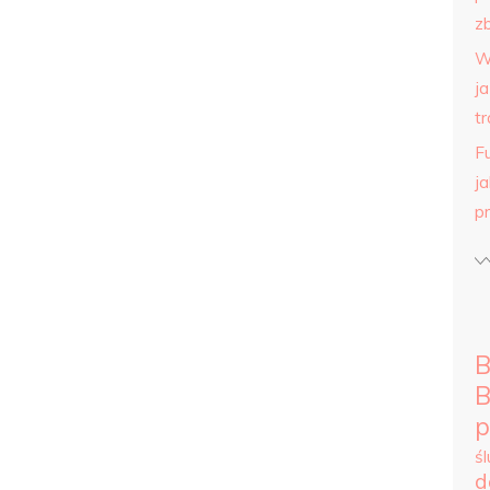
zb
W
j
tr
F
j
p
B
B
p
ś
d