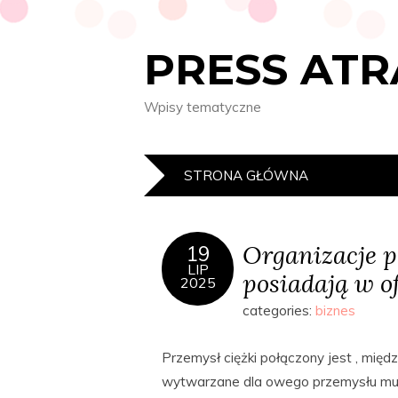
PRESS AT
Wpisy tematyczne
STRONA GŁÓWNA
Organizacje p
19
LIP
posiadają w o
2025
categories:
biznes
Przemysł ciężki połączony jest , mię
wytwarzane dla owego przemysłu mu