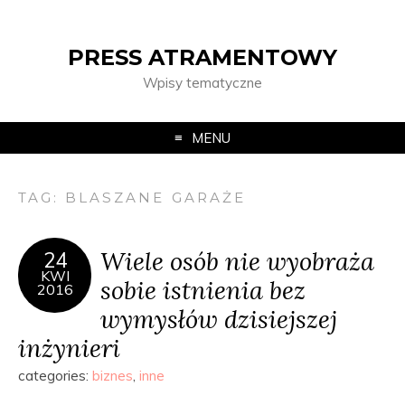
PRESS ATRAMENTOWY
Wpisy tematyczne
MENU
TAG:
BLASZANE GARAŻE
Wiele osób nie wyobraża
24
KWI
sobie istnienia bez
2016
wymysłów dzisiejszej
inżynieri
categories:
biznes
,
inne