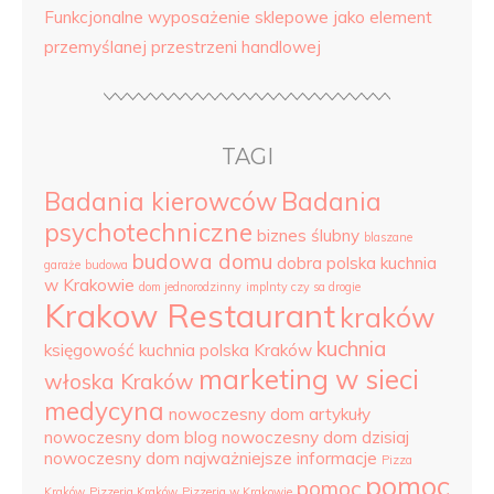
Funkcjonalne wyposażenie sklepowe jako element
przemyślanej przestrzeni handlowej
TAGI
Badania kierowców
Badania
psychotechniczne
biznes ślubny
blaszane
budowa domu
dobra polska kuchnia
garaże
budowa
w Krakowie
dom jednorodzinny
implnty czy sa drogie
Krakow Restaurant
kraków
kuchnia
księgowość
kuchnia polska Kraków
marketing w sieci
włoska Kraków
medycyna
nowoczesny dom artykuły
nowoczesny dom blog
nowoczesny dom dzisiaj
nowoczesny dom najważniejsze informacje
Pizza
pomoc
pomoc
Kraków
Pizzeria Kraków
Pizzeria w Krakowie