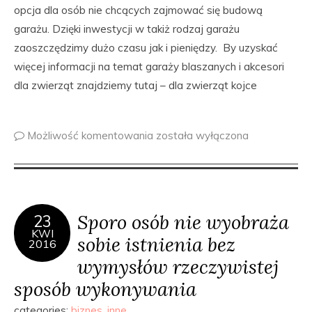
opcja dla osób nie chcących zajmować się budową
garażu. Dzięki inwestycji w takiż rodzaj garażu
zaoszczędzimy dużo czasu jak i pieniędzy. By uzyskać
więcej informacji na temat garaży blaszanych i akcesori
dla zwierząt znajdziemy tutaj – dla zwierząt kojce
Możliwość komentowania
została wyłączona
Sporo osób nie wyobraża
23
KWI
sobie istnienia bez
2016
wymysłów rzeczywistej
sposób wykonywania
categories:
biznes
,
inne