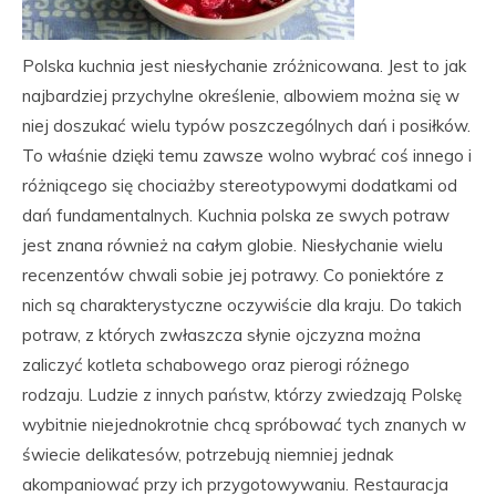
Polska kuchnia jest niesłychanie zróżnicowana. Jest to jak
najbardziej przychylne określenie, albowiem można się w
niej doszukać wielu typów poszczególnych dań i posiłków.
To właśnie dzięki temu zawsze wolno wybrać coś innego i
różniącego się chociażby stereotypowymi dodatkami od
dań fundamentalnych. Kuchnia polska ze swych potraw
jest znana również na całym globie. Niesłychanie wielu
recenzentów chwali sobie jej potrawy. Co poniektóre z
nich są charakterystyczne oczywiście dla kraju. Do takich
potraw, z których zwłaszcza słynie ojczyzna można
zaliczyć kotleta schabowego oraz pierogi różnego
rodzaju. Ludzie z innych państw, którzy zwiedzają Polskę
wybitnie niejednokrotnie chcą spróbować tych znanych w
świecie delikatesów, potrzebują niemniej jednak
akompaniować przy ich przygotowywaniu. Restauracja