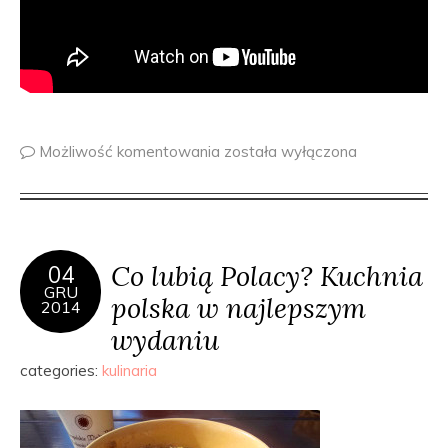
Możliwość komentowania
została wyłączona
Co lubią Polacy? Kuchnia
04
GRU
polska w najlepszym
2014
wydaniu
categories:
kulinaria