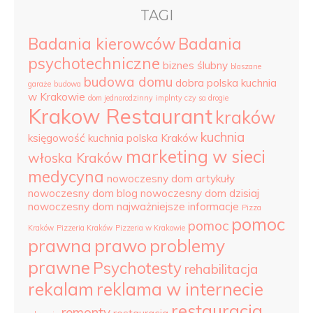
TAGI
Badania kierowców
Badania
psychotechniczne
biznes ślubny
blaszane
budowa domu
dobra polska kuchnia
garaże
budowa
w Krakowie
dom jednorodzinny
implnty czy sa drogie
Krakow Restaurant
kraków
kuchnia
księgowość
kuchnia polska Kraków
marketing w sieci
włoska Kraków
medycyna
nowoczesny dom artykuły
nowoczesny dom blog
nowoczesny dom dzisiaj
nowoczesny dom najważniejsze informacje
Pizza
pomoc
pomoc
Kraków
Pizzeria Kraków
Pizzeria w Krakowie
prawna
prawo
problemy
prawne
Psychotesty
rehabilitacja
rekalam
reklama w internecie
restauracja
remonty