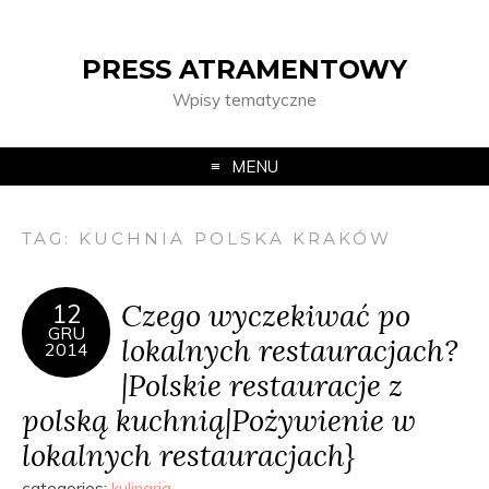
PRESS ATRAMENTOWY
Wpisy tematyczne
MENU
TAG:
KUCHNIA POLSKA KRAKÓW
Czego wyczekiwać po
12
GRU
lokalnych restauracjach?
2014
|Polskie restauracje z
polską kuchnią|Pożywienie w
lokalnych restauracjach}
categories:
kulinaria