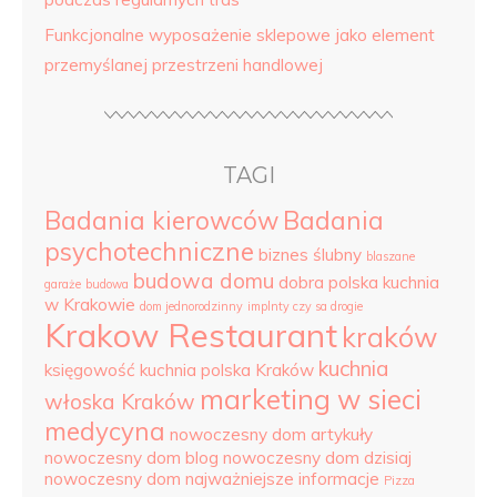
Funkcjonalne wyposażenie sklepowe jako element
przemyślanej przestrzeni handlowej
TAGI
Badania kierowców
Badania
psychotechniczne
biznes ślubny
blaszane
budowa domu
dobra polska kuchnia
garaże
budowa
w Krakowie
dom jednorodzinny
implnty czy sa drogie
Krakow Restaurant
kraków
kuchnia
księgowość
kuchnia polska Kraków
marketing w sieci
włoska Kraków
medycyna
nowoczesny dom artykuły
nowoczesny dom blog
nowoczesny dom dzisiaj
nowoczesny dom najważniejsze informacje
Pizza