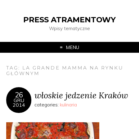
PRESS ATRAMENTOWY
Wpisy tematyczne
MENU
TAG:
LA GRANDE MAMMA NA RYNKU
GŁÓWNYM
włoskie jedzenie Kraków
26
GRU
2014
categories:
kulinaria