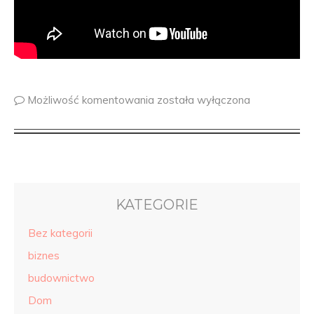
Możliwość komentowania
została wyłączona
KATEGORIE
Bez kategorii
biznes
budownictwo
Dom