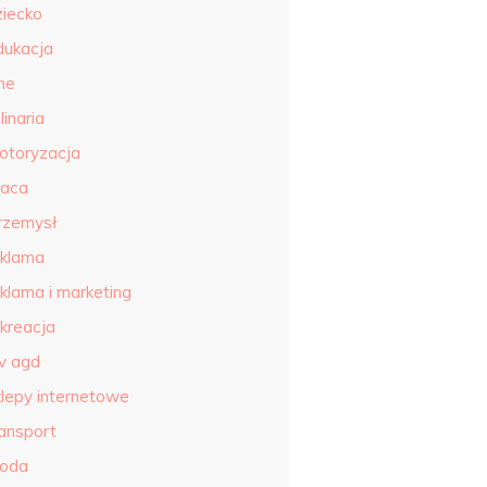
ziecko
dukacja
ne
linaria
otoryzacja
raca
rzemysł
eklama
eklama i marketing
ekreacja
tv agd
klepy internetowe
ransport
roda