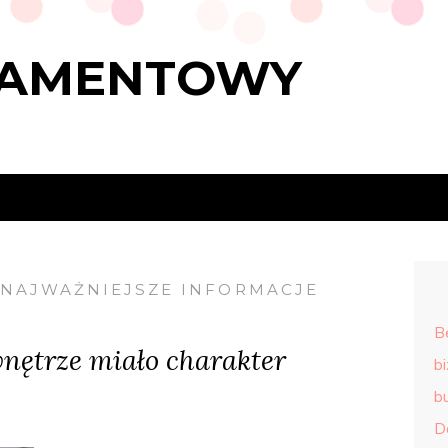
RAMENTOWY
NAJWAŻNIEJSZE INFORMACJE
B
wnętrze miało charakter
b
b
D