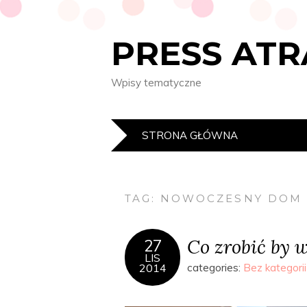
PRESS AT
Wpisy tematyczne
STRONA GŁÓWNA
TAG:
NOWOCZESNY DOM 
Co zrobić by 
27
LIS
2014
categories:
Bez kategorii