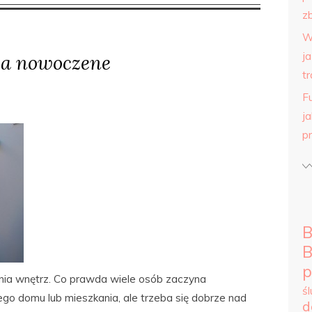
zb
W
j
za nowoczene
tr
F
j
p
B
B
p
ania wnętrz. Co prawda wiele osób zaczyna
ś
 domu lub mieszkania, ale trzeba się dobrze nad
d