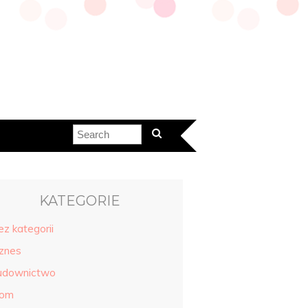
KATEGORIE
ez kategorii
iznes
udownictwo
om