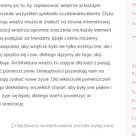
us
esteśmy po to, by zaplanować wnętrze w każdym
 przede wszystkim spełniało oczekiwania klienta. Dużo
W
roju wnętrz możecie znaleźć na stronie internetowej
z
żacji wnętrza ogromne znaczenie ma każdy element
ię podążać za trendami, dzięki czemu możemy
iązania, aby wnętrze było nie tylko estetyczne, ale i
j spędza się czas, dlatego dążymy do tego, aby
uje. Architektura wnętrz to zajęcie dla ludzi z pasją,
J
ać pomieszczenie. Umiejętności pozwalają nam na
P
ogą zyskać nowe życie. Dla właścicieli pomieszczeń
do
go dokładamy wszelkich starań, aby były one piękne i
S
żyje się lepiej, dlatego warto powierzyć w
p
 aranżację.
r
C
Możliwość komentowania
została wyłączona
d
p