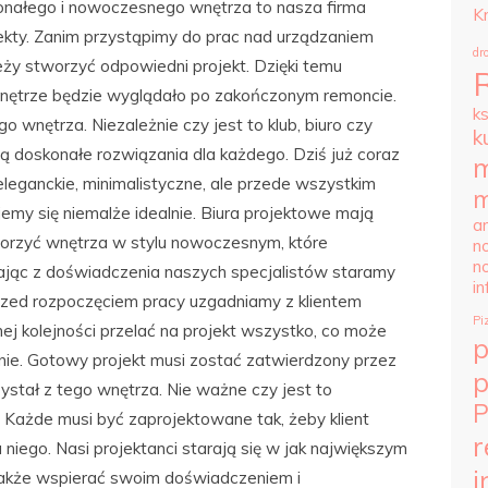
konałego i nowoczesnego wnętrza to nasza firma
K
kty. Zanim przystąpimy do prac nad urządzaniem
dr
ży stworzyć odpowiedni projekt. Dzięki temu
nętrze będzie wyglądało po zakończonym remoncie.
k
wnętrza. Niezależnie czy jest to klub, biuro czy
k
ją doskonałe rozwiązania dla każdego. Dziś już coraz
m
leganckie, minimalistyczne, ale przede wszystkim
m
my się niemalże idealnie. Biura projektowe mają
ar
orzyć wnętrza w stylu nowoczesnym, które
n
n
tając z doświadczenia naszych specjalistów staramy
i
 Przed rozpoczęciem pracy uzgadniamy z klientem
Pi
ej kolejności przelać na projekt wszystko, co może
nie. Gotowy projekt musi zostać zatwierdzony przez
p
zystał z tego wnętrza. Nie ważne czy jest to
P
. Każde musi być zaprojektowane tak, żeby klient
r
a niego. Nasi projektanci starają się w jak największym
i
 także wspierać swoim doświadczeniem i