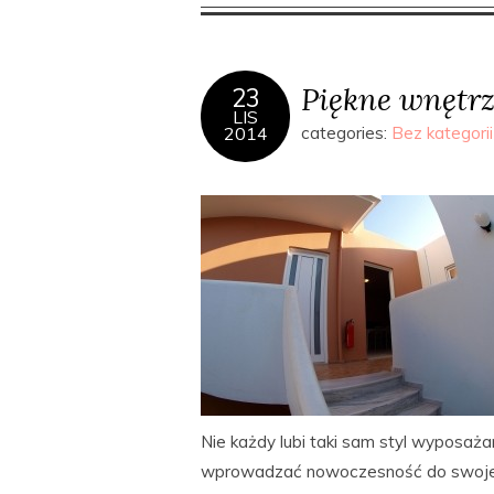
Piękne wnętr
23
LIS
2014
categories:
Bez kategorii
Nie każdy lubi taki sam styl wyposaż
wprowadzać nowoczesność do swojego