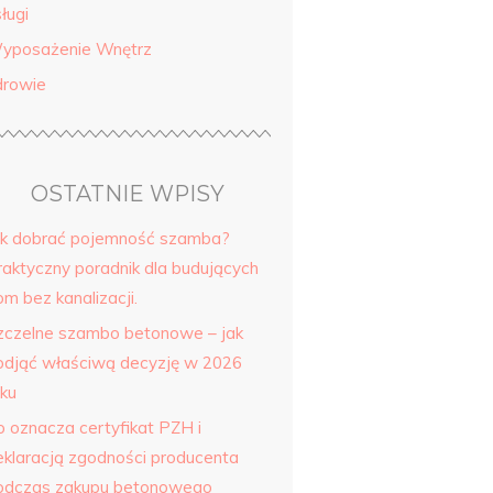
ługi
yposażenie Wnętrz
drowie
OSTATNIE WPISY
ak dobrać pojemność szamba?
raktyczny poradnik dla budujących
m bez kanalizacji.
zczelne szambo betonowe – jak
odjąć właściwą decyzję w 2026
oku
o oznacza certyfikat PZH i
eklaracją zgodności producenta
odczas zakupu betonowego