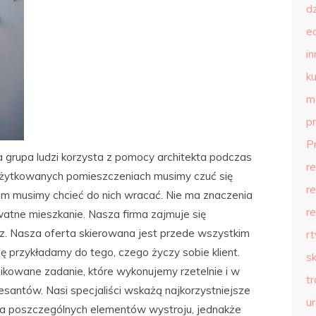
d
e
in
ku
m
p
P
 grupa ludzi korzysta z pomocy architekta podczas
r
 użytkowanych pomieszczeniach musimy czuć się
r
im musimy chcieć do nich wracać. Nie ma znaczenia
r
ywatne mieszkanie. Nasza firma zajmuje się
z. Nasza oferta skierowana jest przede wszystkim
r
ę przykładamy do tego, czego życzy sobie klient.
s
ikowane zadanie, które wykonujemy rzetelnie i w
t
resantów. Nasi specjaliści wskażą najkorzystniejsze
u
a poszczególnych elementów wystroju, jednakże