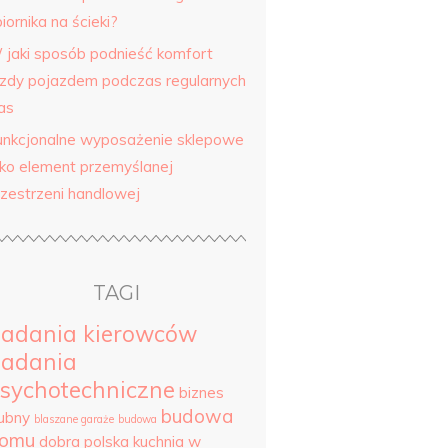
iornika na ścieki?
 jaki sposób podnieść komfort
azdy pojazdem podczas regularnych
as
unkcjonalne wyposażenie sklepowe
ako element przemyślanej
rzestrzeni handlowej
TAGI
adania kierowców
adania
sychotechniczne
biznes
budowa
lubny
blaszane garaże
budowa
omu
dobra polska kuchnia w