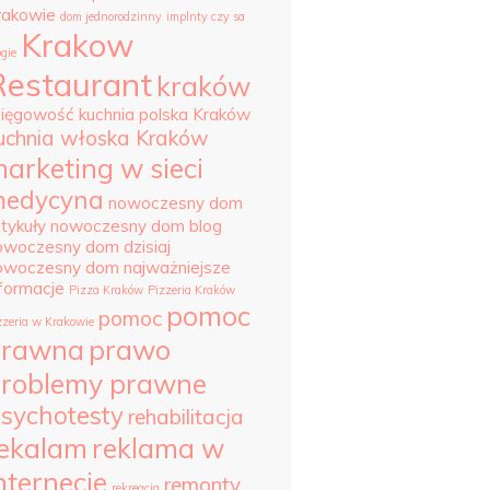
rakowie
dom jednorodzinny
implnty czy sa
Krakow
ogie
Restaurant
kraków
sięgowość
kuchnia polska Kraków
uchnia włoska Kraków
arketing w sieci
edycyna
nowoczesny dom
tykuły
nowoczesny dom blog
owoczesny dom dzisiaj
owoczesny dom najważniejsze
nformacje
Pizza Kraków
Pizzeria Kraków
pomoc
pomoc
zzeria w Krakowie
prawna
prawo
roblemy prawne
sychotesty
rehabilitacja
ekalam
reklama w
nternecie
remonty
rekreacja