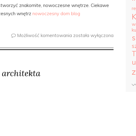
 stworzyć znakomite, nowoczesne wnętrze. Ciekawe
r
czesnych wnętrz
nowoczesny dom blog
w
k
Możliwość komentowania
została wyłączona
s
s
T
u
z
architekta