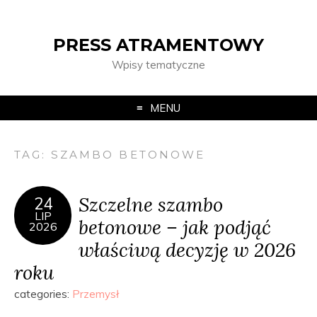
PRESS ATRAMENTOWY
Wpisy tematyczne
MENU
TAG:
SZAMBO BETONOWE
Szczelne szambo
24
LIP
betonowe – jak podjąć
2026
właściwą decyzję w 2026
roku
categories:
Przemysł