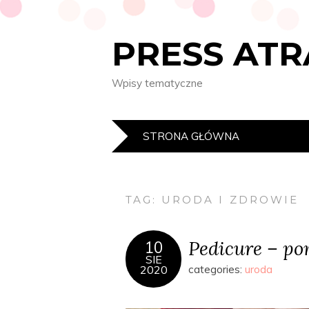
PRESS AT
Wpisy tematyczne
STRONA GŁÓWNA
TAG:
URODA I ZDROWIE
Pedicure – p
10
SIE
2020
categories:
uroda