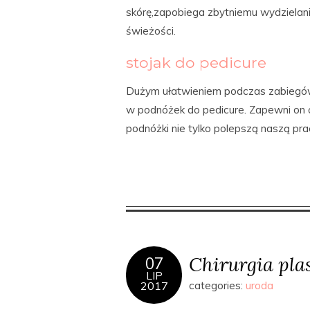
skórę,zapobiega zbytniemu wydzielan
świeżości.
stojak do pedicure
Dużym ułatwieniem podczas zabiegów
w podnóżek do pedicure. Zapewni on 
podnóżki nie tylko polepszą naszą pr
Chirurgia pla
07
LIP
2017
categories:
uroda