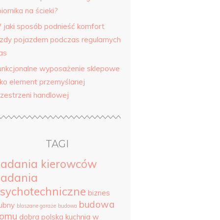
iornika na ścieki?
 jaki sposób podnieść komfort
azdy pojazdem podczas regularnych
as
unkcjonalne wyposażenie sklepowe
ako element przemyślanej
rzestrzeni handlowej
TAGI
adania kierowców
adania
sychotechniczne
biznes
budowa
lubny
blaszane garaże
budowa
omu
dobra polska kuchnia w