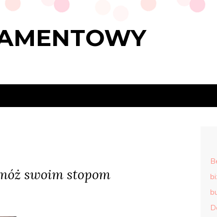
RAMENTOWY
B
omóż swoim stopom
b
b
D