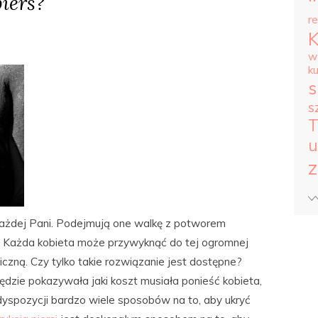
pierś?
r
w
k
s
s
T
u
z
 każdej Pani. Podejmują one walkę z potworem
i. Każda kobieta może przywyknąć do tej ogromnej
iczną. Czy tylko takie rozwiązanie jest dostępne?
będzie pokazywała jaki koszt musiała ponieść kobieta,
yspozycji bardzo wiele sposobów na to, aby ukryć