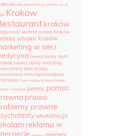
rakowie
dom jednorodzinny
implnty czy sa
Krakow
ogie
Restaurant
kraków
sięgowość
kuchnia polska Kraków
uchnia włoska Kraków
arketing w sieci
edycyna
nowoczesny dom
tykuły
nowoczesny dom blog
owoczesny dom dzisiaj
owoczesny dom najważniejsze
nformacje
Pizza Kraków
Pizzeria Kraków
pomoc
pomoc
zzeria w Krakowie
prawna
prawo
roblemy prawne
sychotesty
rehabilitacja
ekalam
reklama w
nternecie
remonty
rekreacja