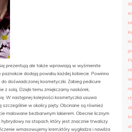
d
e
in
ku
m
p
P
 się prezentują ale także wprawiają w wyśmienite
r
e paznokcie dodają powabu każdej kobiecie. Powinno
r
ę do doświadczonej kosmetyczki. Zabieg pedicure
r
e z solą. Dzięki temu zmiękczamy naskórek,
 się. W następnej kolejności kosmetyczka usuwa
r
 szczególnie w okolicy pięty. Obcinane są również
s
kcie malowane bezbarwnym lakierem. Obecnie licznym
t
 hybrydowy na stopach, który jest znacznie trwalszy
u
kończenie wmasowujemy krem,który wygładza i nawilża