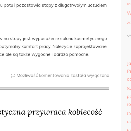
us
iu potu i pozostawia stopy z długotrwałym uczuciem
W
z
 na stopy jest wyposażenie salonu kosmetycznego
optymalny komfort pracy. Należycie zaprojektowane
ace ale są także wygodne i bardzo pomocne.
J
P
Możliwość komentowania
została wyłączona
do
S
p
r
styczna przywraca kobiecość
C
d
p