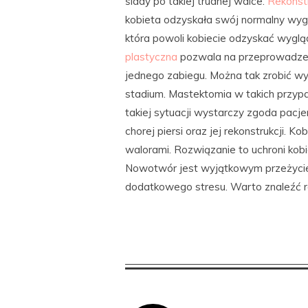
ślady po takiej trudnej walce.
Rekonstr
kobieta odzyskała swój normalny wygl
która powoli kobiecie odzyskać wyglą
plastyczna
pozwala na przeprowadzenie
jednego zabiegu. Można tak zrobić
stadium. Mastektomia w takich przy
takiej sytuacji wystarczy zgoda pacjen
chorej piersi oraz jej rekonstrukcji. 
walorami. Rozwiązanie to uchroni ko
Nowotwór jest wyjątkowym przeżycie
dodatkowego stresu. Warto znaleźć 