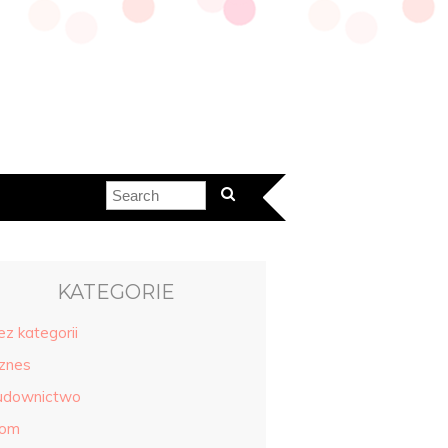
KATEGORIE
ez kategorii
iznes
udownictwo
om