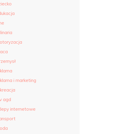
ziecko
dukacja
ne
linaria
otoryzacja
raca
rzemysł
eklama
eklama i marketing
ekreacja
tv agd
klepy internetowe
ransport
roda