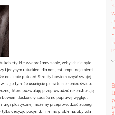
zb
W
j
tr
F
j
p
 kobiety. Nie wyobrażamy sobie, żeby ich nie było
zy i jedynym ratunkiem dla nas jest amputacja piersi.
oże na siebie patrzeć. Straciły bowiem część swojej
się o tym, że usunięcie piersi to nie koniec świata.
B
stycznej, które pozwalają przeprowadzić rekonstrukcję
B
 nam bowiem doskonały sposób na poprawę wyglądu
p
i chirurgii plastycznej możemy przeprowadzać zabiegi
ś
tylko decyzja pacjentki i nie ma problemu, aby taki
d