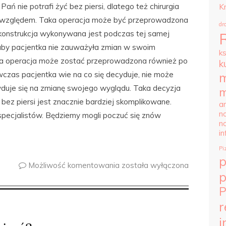
ń nie potrafi żyć bez piersi, dlatego też chirurgia
K
ym względem. Taka operacja może być przeprowadzona
dr
ekonstrukcja wykonywana jest podczas tej samej
 aby pacjentka nie zauważyła zmian w swoim
k
aka operacja może zostać przeprowadzona również po
k
czas pacjentka wie na co się decyduje, nie może
m
cyduje się na zmianę swojego wyglądu. Taka decyzja
m
 bez piersi jest znacznie bardziej skomplikowane.
ar
n
specjalistów. Będziemy mogli poczuć się znów
n
i
Pi
Możliwość komentowania
została wyłączona
p
P
r
i