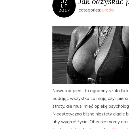
Jak odzyskać 
07
LIP
2017
categories:
uroda
Nowotrór piersi to ogromny szok dla
oddając wszystko co mają czyli piers
straty, ale musi mieć opiekę psycholog
Nieestetyczna blizna niestety ciągle 
aby wygrać życie. Obecnie mamy do d