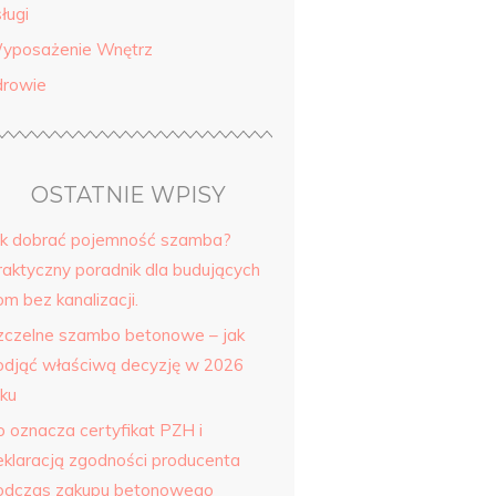
ługi
yposażenie Wnętrz
drowie
OSTATNIE WPISY
ak dobrać pojemność szamba?
raktyczny poradnik dla budujących
m bez kanalizacji.
zczelne szambo betonowe – jak
odjąć właściwą decyzję w 2026
oku
o oznacza certyfikat PZH i
eklaracją zgodności producenta
odczas zakupu betonowego