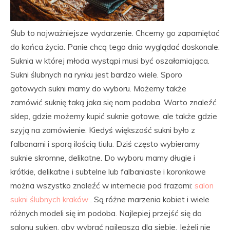
Ślub to najważniejsze wydarzenie. Chcemy go zapamiętać
do końca życia. Panie chcą tego dnia wyglądać doskonale.
Suknia w której młoda wystąpi musi być oszałamiająca.
Sukni ślubnych na rynku jest bardzo wiele. Sporo
gotowych sukni mamy do wyboru. Możemy także
zamówić suknię taką jaka się nam podoba. Warto znaleźć
sklep, gdzie możemy kupić suknie gotowe, ale także gdzie
szyją na zamówienie. Kiedyś większość sukni było z
falbanami i sporą ilością tiulu. Dziś często wybieramy
suknie skromne, delikatne. Do wyboru mamy długie i
krótkie, delikatne i subtelne lub falbaniaste i koronkowe
można wszystko znaleźć w internecie pod frazami:
salon
sukni ślubnych kraków
. Są różne marzenia kobiet i wiele
różnych modeli się im podoba. Najlepiej przejść się do
salonu sukien, aby wybrać najlepszą dla siebie. Jeżeli nie