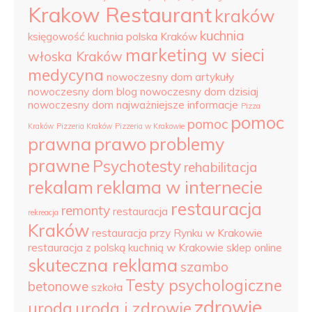
Krakow Restaurant
kraków
kuchnia
księgowość
kuchnia polska Kraków
marketing w sieci
włoska Kraków
medycyna
nowoczesny dom artykuły
nowoczesny dom blog
nowoczesny dom dzisiaj
nowoczesny dom najważniejsze informacje
Pizza
pomoc
pomoc
Kraków
Pizzeria Kraków
Pizzeria w Krakowie
prawna
prawo
problemy
prawne
Psychotesty
rehabilitacja
rekalam
reklama w internecie
restauracja
remonty
restauracja
rekreacja
Kraków
restauracja przy Rynku w Krakowie
restauracja z polską kuchnią w Krakowie
sklep online
skuteczna reklama
szambo
Testy psychologiczne
betonowe
szkoła
zdrowie
uroda
uroda i zdrowie