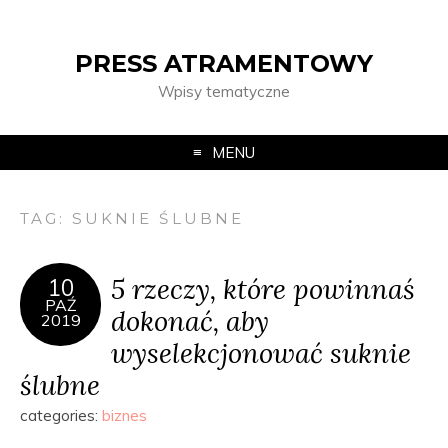
PRESS ATRAMENTOWY
Wpisy tematyczne
MENU
TAG:
SUKNIE ŚLUBNE
5 rzeczy, które powinnaś
10
PAŹ
dokonać, aby
2019
wyselekcjonować suknie
ślubne
categories:
biznes